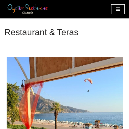
İçeriğe
geç
Restaurant & Teras