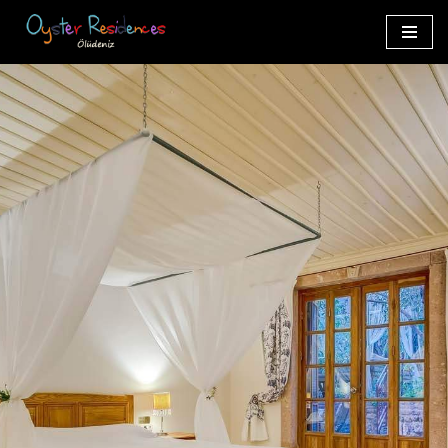
İçeriğe
geç