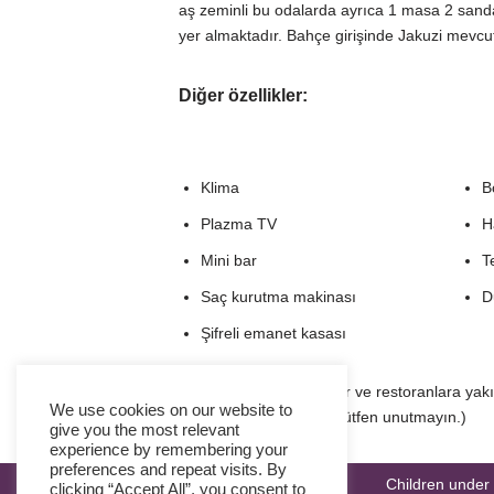
aş zeminli bu odalarda ayrıca 1 masa 2 sand
yer almaktadır. Bahçe girişinde Jakuzi mevcut
Diğer özellikler:
Klima
B
Plazma TV
H
Mini bar
T
Saç kurutma makinası
D
Şifreli emanet kasası
(Ölüdeniz sahilindeki bar ve restoranlara ya
We use cookies on our website to
müzik duyulabileceğini lütfen unutmayın.)
give you the most relevant
experience by remembering your
preferences and repeat visits. By
Children under 
clicking “Accept All”, you consent to