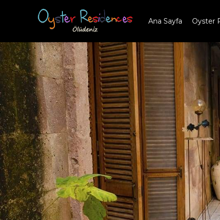
Ana Sayfa
Oyster 
İçeriğe
geç