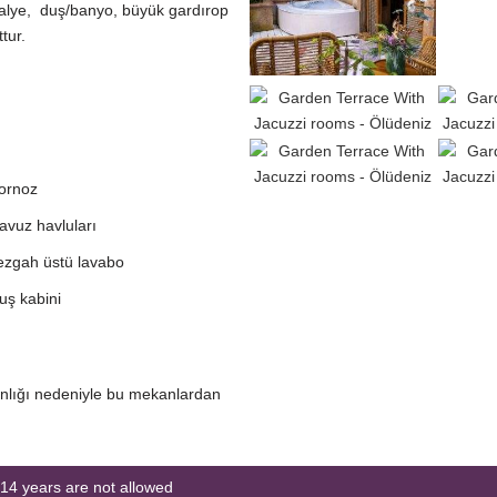
alye, duş/banyo, büyük gardırop
tur.
ornoz
avuz havluları
ezgah üstü lavabo
uş kabini
kınlığı nedeniyle bu mekanlardan
14 years are not allowed